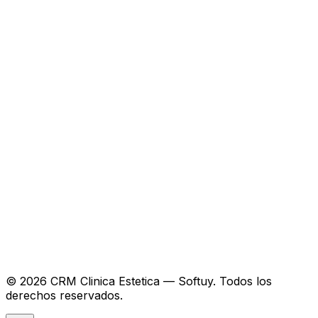
©
2026
CRM Clinica Estetica — Softuy.
Todos los
Agendar una demo
derechos reservados.