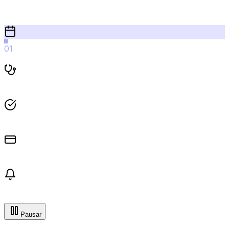
01
Agenda
02
Atiende
03
Cierra
04
Cobra
05
Automatiza
Pausar