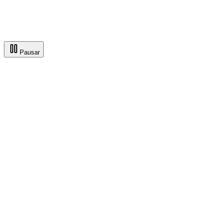
01
—
Agenda
Agenda la cita y valida disponibilidad en tiempo real.
Pausar